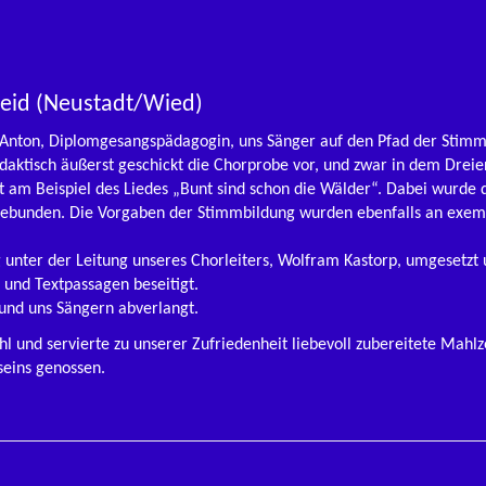
eid (Neustadt/Wied)
 Anton, Diplomgesangspädagogin, uns Sänger auf den Pfad der Stim
idaktisch äußerst geschickt die Chorprobe vor, und zwar in dem Drei
 am Beispiel des Liedes „Bunt sind schon die Wälder“. Dabei wurde 
gebunden. Die Vorgaben der Stimmbildung wurden ebenfalls an exemp
nter der Leitung unseres Chorleiters, Wolfram Kastorp, umgesetzt 
 und Textpassagen beseitigt.
nd uns Sängern abverlangt.
l und servierte zu unserer Zufriedenheit liebevoll zubereitete Mahl
eins genossen.