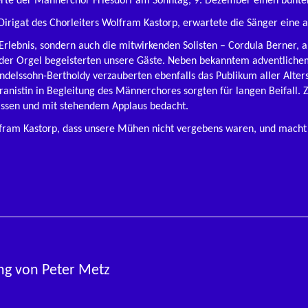
rte der Männerchor Friesdorf am Sonntag, 9. Dezember einen bunten 
irigat des Chorleiters Wolfram Kastorp, erwartete die Sänger eine 
Erlebnis, sondern auch die mitwirkenden Solisten – Cordula Berner, al
 der Orgel begeisterten unsere Gäste. Neben bekanntem adventlichem
delssohn-Bertholdy verzauberten ebenfalls das Publikum aller Alters
nistin in Begleitung des Männerchores sorgten für langen Beifall.
assen und mit stehendem Applaus bedacht.
olfram Kastorp, dass unsere Mühen nicht vergebens waren, und mach
ung von Peter Metz
 Peter Me