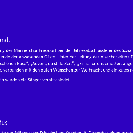
and.
sang der Männerchor Friesdorf bei der Jahresabschlussfeier des Sozi
reude der anwesenden Gäste. Unter der Leitung des Vizechorleiters D
önen Rose“, „Advent, du stille Zeit“, „Es ist für uns eine Zeit ang
abe, verbunden mit den guten Wünschen zur Weihnacht und ein gutes 
n wurden die Sänger verabschiedet.
ius