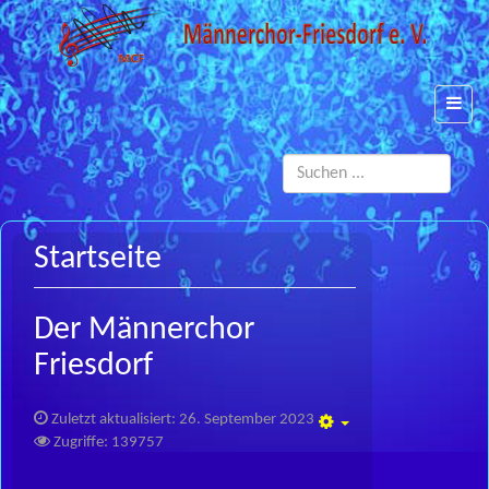
Such
...
Startseite
Der Männerchor
Friesdorf
Zuletzt aktualisiert: 26. September 2023
Empty
Zugriffe: 139757