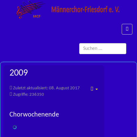
Such
...
2009
Zuletzt aktualisiert: 08. August 2017
Empty
Zugriffe: 236350
Chorwochenende