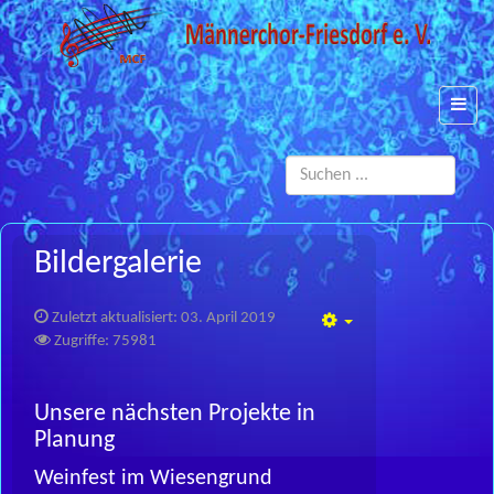
Such
...
Bildergalerie
Zuletzt aktualisiert: 03. April 2019
Empty
Zugriffe: 75981
Unsere nächsten Projekte in
Planung
Weinfest im Wiesengrund